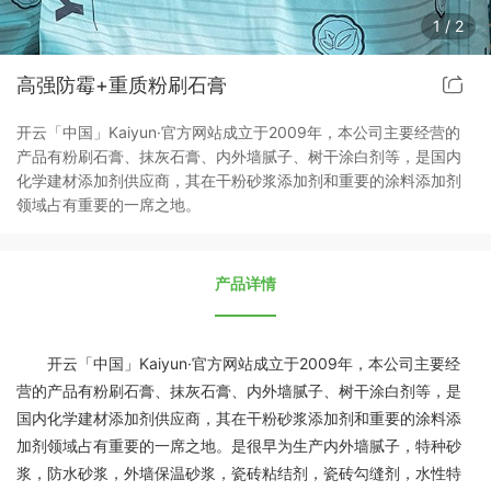
1
/
2
高强防霉+重质粉刷石膏
开云「中国」Kaiyun·官方网站成立于2009年，本公司主要经营的
产品有粉刷石膏、抹灰石膏、内外墙腻子、树干涂白剂等，是国内
化学建材添加剂供应商，其在干粉砂浆添加剂和重要的涂料添加剂
领域占有重要的一席之地。
产品详情
开云「中国」Kaiyun·官方网站成立于2009年，本公司主要经
营的产品有粉刷石膏、抹灰石膏、内外墙腻子、树干涂白剂等，是
国内化学建材添加剂供应商，其在干粉砂浆添加剂和重要的涂料添
加剂领域占有重要的一席之地。是很早为生产内外墙腻子，特种砂
浆，防水砂浆，外墙保温砂浆，瓷砖粘结剂，瓷砖勾缝剂，水性特