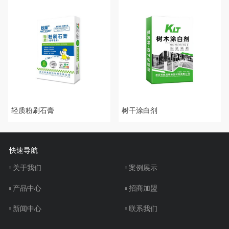
轻质粉刷石膏
树干涂白剂
快速导航
关于我们
案例展示
产品中心
招商加盟
新闻中心
联系我们