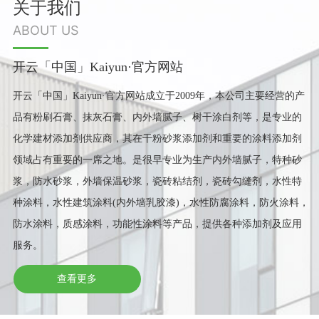
关于我们
ABOUT US
开云「中国」Kaiyun·官方网站
开云「中国」Kaiyun·官方网站成立于2009年，本公司主要经营的产
品有粉刷石膏、抹灰石膏、内外墙腻子、树干涂白剂等，是专业的
化学建材添加剂供应商，其在干粉砂浆添加剂和重要的涂料添加剂
领域占有重要的一席之地。是很早专业为生产内外墙腻子，特种砂
浆，防水砂浆，外墙保温砂浆，瓷砖粘结剂，瓷砖勾缝剂，水性特
种涂料，水性建筑涂料(内外墙乳胶漆)，水性防腐涂料，防火涂料，
防水涂料，质感涂料，功能性涂料等产品，提供各种添加剂及应用
服务。
查看更多