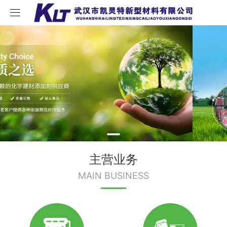
首页
关于我们
产品中心
新闻中心
内外墙腻子
招商加盟
石膏砂浆
公司新闻
主营业务
联系我们
树干涂白剂
行业新闻
MAIN BUSINESS