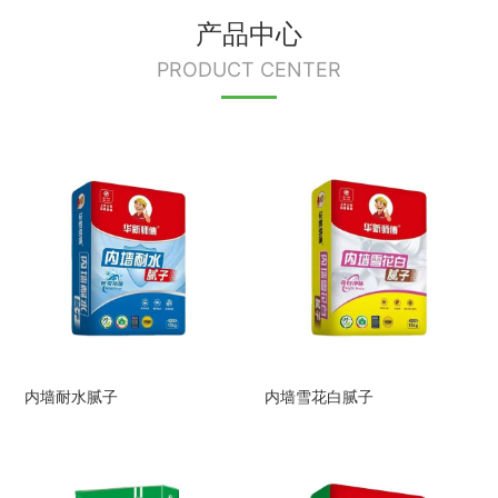
产品中心
PRODUCT CENTER
内墙耐水腻子
内墙雪花白腻子