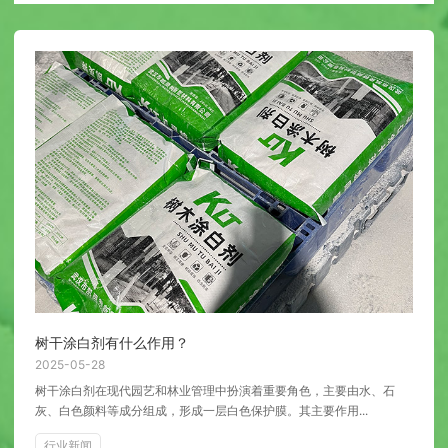
树干涂白剂有什么作用？
2025-05-28
树干涂白剂在现代园艺和林业管理中扮演着重要角色，主要由水、石
灰、白色颜料等成分组成，形成一层白色保护膜。其主要作用...
行业新闻